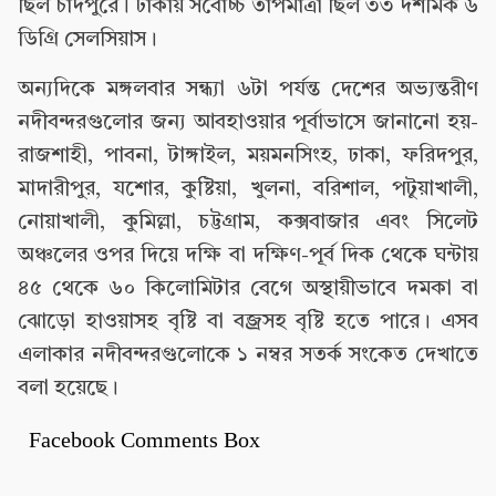
ছিল চাঁদপুরে। ঢাকায় সর্বোচ্চ তাপমাত্রা ছিল ৩৩ দশমিক ৬
ডিগ্রি সেলসিয়াস।
অন্যদিকে মঙ্গলবার সন্ধ্যা ৬টা পর্যন্ত দেশের অভ্যন্তরীণ
নদীবন্দরগুলোর জন্য আবহাওয়ার পূর্বাভাসে জানানো হয়-
রাজশাহী, পাবনা, টাঙ্গাইল, ময়মনসিংহ, ঢাকা, ফরিদপুর,
মাদারীপুর, যশোর, কুষ্টিয়া, খুলনা, বরিশাল, পটুয়াখালী,
নোয়াখালী, কুমিল্লা, চট্টগ্রাম, কক্সবাজার এবং সিলেট
অঞ্চলের ওপর দিয়ে দক্ষি বা দক্ষিণ-পূর্ব দিক থেকে ঘন্টায়
৪৫ থেকে ৬০ কিলোমিটার বেগে অস্থায়ীভাবে দমকা বা
ঝোড়ো হাওয়াসহ বৃষ্টি বা বজ্রসহ বৃষ্টি হতে পারে। এসব
এলাকার নদীবন্দরগুলোকে ১ নম্বর সতর্ক সংকেত দেখাতে
বলা হয়েছে।
Facebook Comments Box