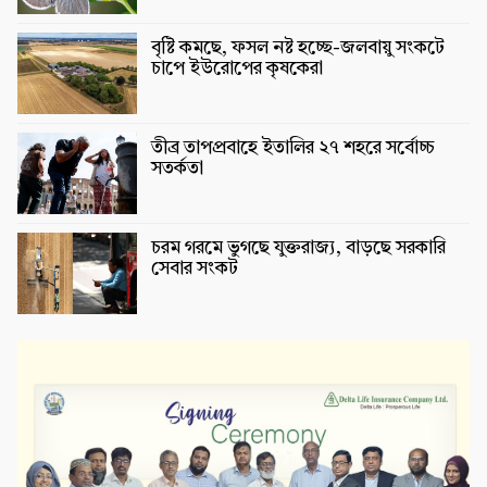
বৃষ্টি কমছে, ফসল নষ্ট হচ্ছে-জলবায়ু সংকটে
চাপে ইউরোপের কৃষকেরা
তীব্র তাপপ্রবাহে ইতালির ২৭ শহরে সর্বোচ্চ
সতর্কতা
চরম গরমে ভুগছে যুক্তরাজ্য, বাড়ছে সরকারি
সেবার সংকট