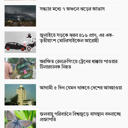
সন্ধ্যার মধ্যে ৭ অঞ্চলে ঝড়ের আভাস
জুলাইয়ে সড়কে ঝরল ৪১৬ প্রাণ, এর এক-
তৃতীয়াংশ মোটরসাইকেল আরোহী
অরক্ষিত রেলক্রসিংয়ে ট্রেনের ধাক্কায় পাওয়ার
টিলারচালক নিহত
আগামী ৫ দিন যেমন থাকবে দেশের আবহাওয়া
জলবায়ু পরিবর্তনে বিশ্বজুড়ে বাসস্থান বদলাচ্ছে
প্রজাপতি